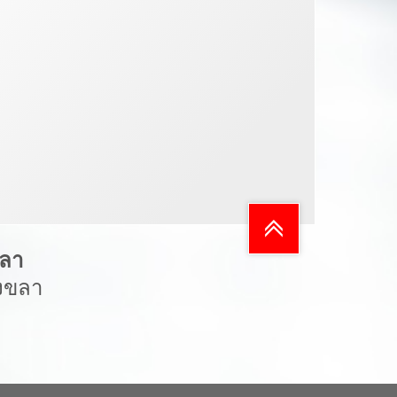
ขลา
สงขลา