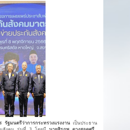
าร รัฐมนตรีว่าการกระทรวงแรงงาน
เป็นประธาน
นสังคม รุ่นที่ 3 โดยมี
นายสิรภพ ดวงสอดศรี