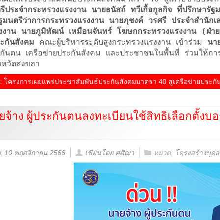
นตรีประจำกระทรวงแรงงาน นายธนัสถ์ ทวีเกื้อกูลกิจ ที่ปรึกษา
ัฐมนตรีว่าการกระทรวงแรงงาน นายภุชงค์ วรศรี ประจำสำนักเลข
งาน นายภูมิพัฒน์ เหมือนจันทร์ โฆษกกระทรวงแรงงาน (ฝ่ายกา
ะกันสังคม
คณะผู้บริหารระดับสูงกระทรวงแรงงาน เข้าร่วม
นาย
ระกันตน เครือข่ายประกันสังคม และประชาชนในพื้นที่ ร่วมให้ก
งหวัดสงขลา
ิม: โครงการเผยแพร่ประชาสัมพันธ์ประกันสังคมมาตรา 40 สู่เครือข่ายประกันสั
จ้าง ผู้ประกันตนลงทะเบียนใช้สิทธิเลือกตั้งบอ
่อ: 10 พฤศจิกายน 2566
เขียนโดย ศศิฌา
หมวด:
โครงสร้างบุค