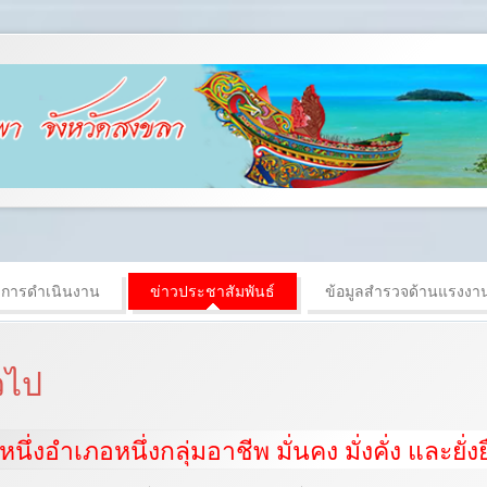
งการดำเนินงาน
ข่าวประชาสัมพันธ์
ข้อมูลสำรวจด้านแรงงา
่วไป
นึ่งอำเภอหนึ่งกลุ่มอาชีพ มั่นคง มั่งคั่ง และยั่ง