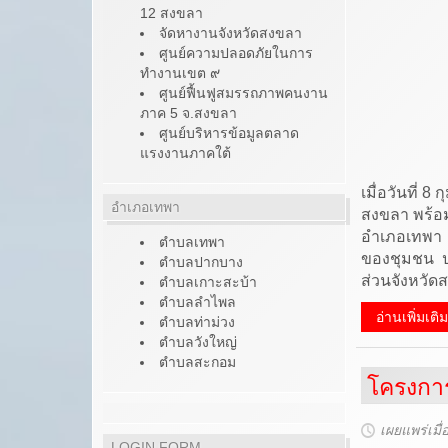
12 สงขลา
จัดหางานจังหวัดสงขลา
ศูนย์ความปลอดภัยในการ
ทำงานเขต ๙
ศูนย์ฟื้นฟูสมรรถภาพคนงาน
ภาค 5 จ.สงขลา
ศูนย์บริหารข้อมูลตลาด
แรงงานภาคใต้
เมื่อวันที่
อำเภอเทพา
สงขลา
พร้อ
อำเภอเทพา 
ตำบลเทพา
ของชุมชน 
ตำบลปากบาง
ส่วนจังหวัด
ตำบลเกาะสะบ้า
ตำบลลำไพล
อ่านเพิ่มเต
ตำบลท่าม่วง
ตำบลวังใหญ่
ตำบลสะกอม
โครงการ
เผยแพร่เมื
LOGIN FORM