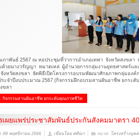
 8 กุมภาพันธ์ 2567 ณ หอประชุมที่ว่าการอำเภอเทพา จังหวัดสงขล
มด้วยนางวรัญญา หมาดเหล่ ผู้อำนวยการกลุ่มงานยุทธศาสตร์แ
จังหวัดสงขลา
จัดพิธีเปิดโครงการอบรมพัฒนาศักยภาพกลุ่มองค
ประจำปีงบประมาณ 2567
(กิจกรรมฝึกอบรมสานฝันอาชีพ ยกระดั
สงขลา
ิม: กิจกรรมสานฝันอาชีพ ยกระดับคุณภาพชีวิต
เผยแพร่ประชาสัมพันธ์ประกันสังคมมาตรา 40 สู่
่อ: 09 พฤศจิกายน 2566
เขียนโดย ศศิฌา
หมวด:
โครงสร้างบุค