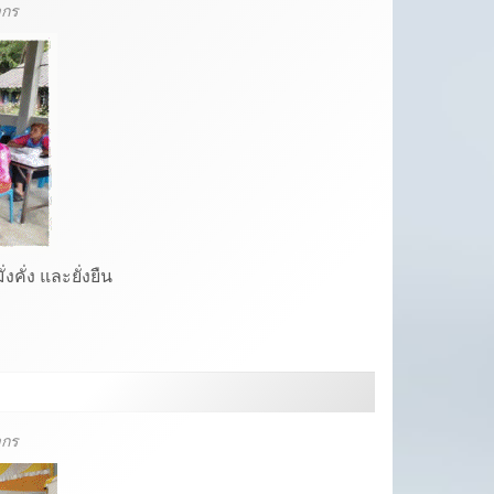
ากร
งคั่ง และยั่งยืน
ากร