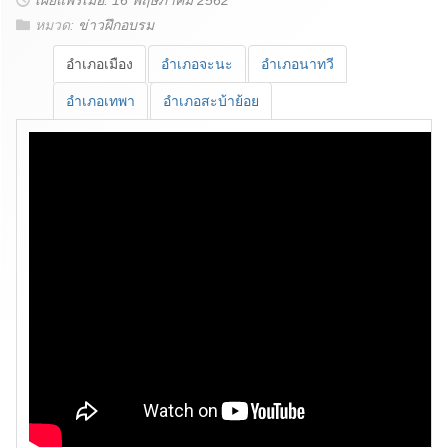
เผยแพร่เมื่อ: 16 พฤษภาคม 2562
หมวด:
ข่าวฝึกอบรม
อำเภอเมือง
อำเภอจะนะ
อำเภอนาทวี
อำเภอเทพา
อำเภอสะบ้าย้อย