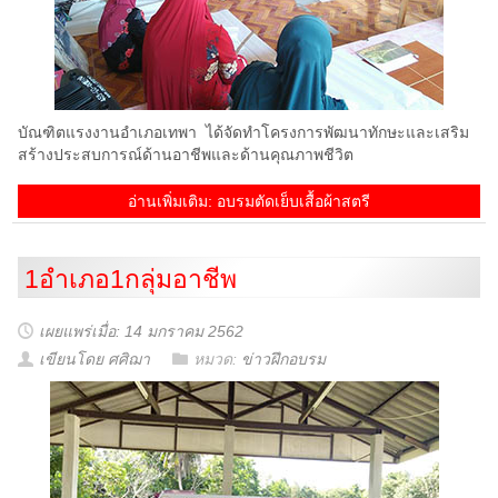
บัณฑิตแรงงานอำเภอเทพา ได้จัดทำโครงการพัฒนาทักษะและเสริม
สร้างประสบการณ์ด้านอาชีพและด้านคุณภาพชีวิต
อ่านเพิ่มเติม: อบรมตัดเย็บเสื้อผ้าสตรี
1อำเภอ1กลุ่มอาชีพ
เผยแพร่เมื่อ: 14 มกราคม 2562
เขียนโดย ศศิฌา
หมวด:
ข่าวฝึกอบรม