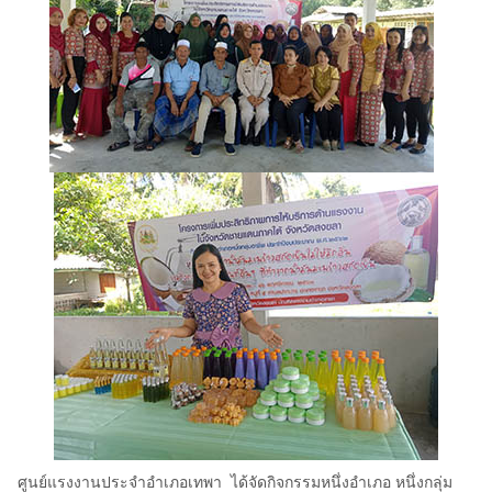
ศูนย์แรงงานประจำอำเภอเทพา ได้จัดกิจกรรมหนึ่งอำเภอ หนึ่งกลุ่ม