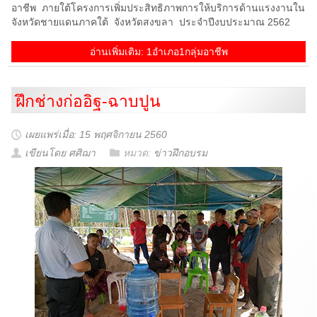
อาชีพ ภายใต้โครงการเพิ่มประสิทธิภาพการให้บริการด้านแรงงานใน
จังหวัดชายแดนภาคใต้ จังหวัดสงขลา ประจำปีงบประมาณ 2562
อ่านเพิ่มเติม: 1อำเภอ1กลุ่มอาชีพ
ฝึกช่างก่ออิฐ-ฉาบปูน
เผยแพร่เมื่อ: 15 พฤศจิกายน 2560
เขียนโดย ศศิฌา
หมวด:
ข่าวฝึกอบรม