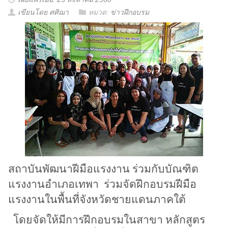
เขียนโดย ศศิฌา
หมวด:
ข่าวฝึกอบรม
สถาบันพัฒนาฝีมือแรงงาน ร่วมกับบัณฑิต
แรงงานอำเภอเทพา ร่วมจัดฝึกอบรมฝีมือ
แรงงานในพื้นที่จังหวัดชายแดนภาคใต้
โดยจัดให้มีการฝึกอบรมในสาขา หลักสูตร