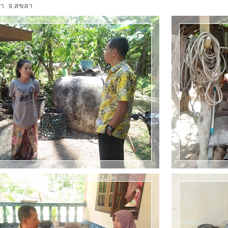
พา จ.สขลา