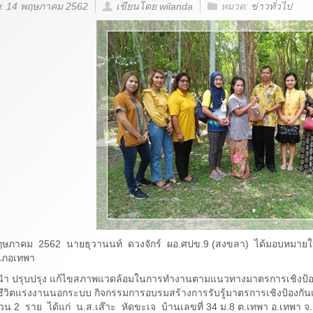
่อ: 14 พฤษภาคม 2562
เขียนโดย wilanda
หมวด:
ข่าวทั่วไป
7 พฤษภาคม 2562 นายธุวานนท์ ดวงจักร์ ผอ.ศปข.9 (สงขลา) ได้มอบหมายใ
ำเภอเทพา
ะนำ ปรุบปรุง แก้ไขสภาพแวดล้อมในการทำงานตามแนวทางมาตรการเชิงป้อ
ีวิตแรงงานนอกระบบ กิจกรรมการอบรมสร้างการรับรู้มาตรการเชิงป้องกัน
น 2 ราย ได้แก่ น.ส.เส๊าะ หัดขะเจ บ้านเลขที่ 34 ม.8 ต.เทพา อ.เทพา จ