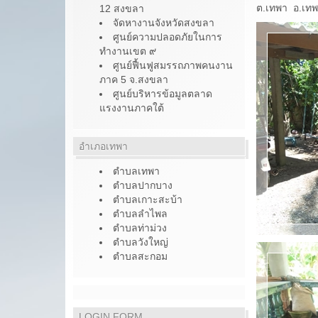
ต.เทพา อ.เท
12 สงขลา
จัดหางานจังหวัดสงขลา
ศูนย์ความปลอดภัยในการ
ทำงานเขต ๙
ศูนย์ฟื้นฟูสมรรถภาพคนงาน
ภาค 5 จ.สงขลา
ศูนย์บริหารข้อมูลตลาด
แรงงานภาคใต้
อำเภอเทพา
ตำบลเทพา
ตำบลปากบาง
ตำบลเกาะสะบ้า
ตำบลลำไพล
ตำบลท่าม่วง
ตำบลวังใหญ่
ตำบลสะกอม
LOGIN FORM